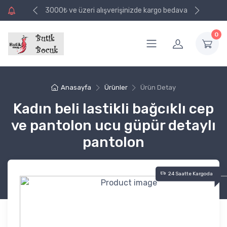
e kargo bedava
3000₺ ve üzeri alışverişinizde kargo bedava
0
Anasayfa
Ürünler
Ürün Detay
Kadın beli lastikli bağcıklı cep
ve pantolon ucu güpür detaylı
pantolon
24 Saatte Kargoda