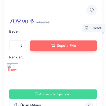
709.
₺
90
775.
₺
00
Tükendi
Beden:
Sepete Ekle
Renkler:
Whatsapp İle Sipariş Ver
Ürün Bilgisi