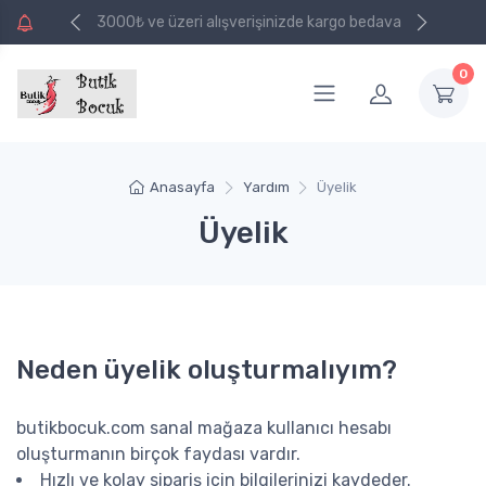
e kargo bedava
3000₺ ve üzeri alışverişinizde kargo bedava
0
Anasayfa
Yardım
Üyelik
Üyelik
Neden üyelik oluşturmalıyım?
butikbocuk.com sanal mağaza kullanıcı hesabı
oluşturmanın birçok faydası vardır.
Hızlı ve kolay sipariş için bilgilerinizi kaydeder.