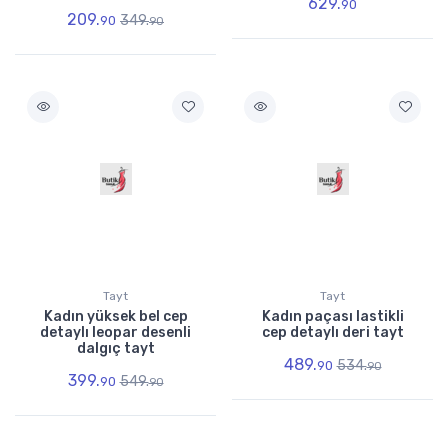
629.
90
209.
349.
90
90
Tayt
Tayt
Kadın yüksek bel cep
Kadın paçası lastikli
detaylı leopar desenli
cep detaylı deri tayt
dalgıç tayt
489.
534.
90
90
399.
549.
90
90