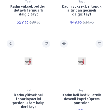
Tayt
Tayt
Kadın yüksek bel deri
Kadın yüksek bel topuk
detaylı fermuarlı
altından geçmeli
dalgıç tayt
dalgıç tayt
529.
449.
689.
534.
90
90
90
90
Tayt
Tayt
Kadın yüksek bel
Kadın beli lastikli etnik
toparlayacı içi
desenli kapri süprem
şardonlu tam kalıp
pantolon
deri tayt