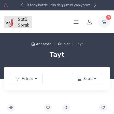
işinizde kargo
işinizde kargo
İstediğinizde ürün değişimini yapıyoruz
0
Anasayfa
Ürünler
Tayt
Tayt
Filtrele
Sırala