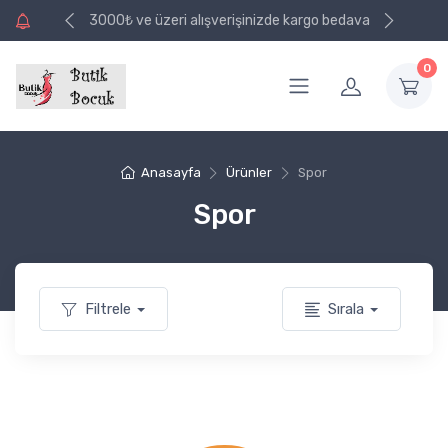
e kargo bedava
3000₺ ve üzeri alışverişinizde kargo bedava
0
Anasayfa
Ürünler
Spor
Spor
Filtrele
Sırala